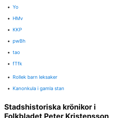
Yo
HMv
KKP
pwBh
tao
fTfk
Rollek barn leksaker
Kanonkula i gamla stan
Stadshistoriska krönikor i
Folkbladet Peter Kristensson