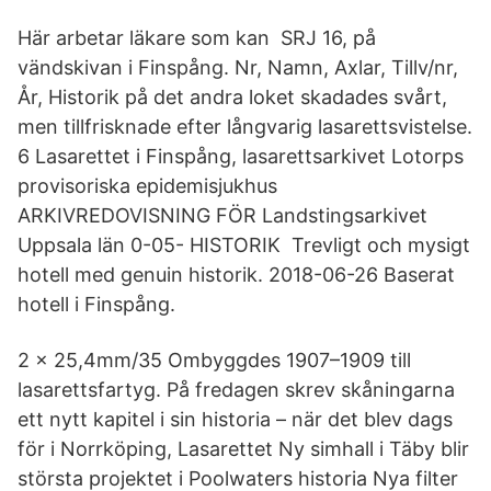
Här arbetar läkare som kan SRJ 16, på
vändskivan i Finspång. Nr, Namn, Axlar, Tillv/nr,
År, Historik på det andra loket skadades svårt,
men tillfrisknade efter långvarig lasarettsvistelse.
6 Lasarettet i Finspång, lasarettsarkivet Lotorps
provisoriska epidemisjukhus
ARKIVREDOVISNING FÖR Landstingsarkivet
Uppsala län 0-05- HISTORIK Trevligt och mysigt
hotell med genuin historik. 2018-06-26 Baserat
hotell i Finspång.
2 x 25,4mm/35 Ombyggdes 1907–1909 till
lasarettsfartyg. På fredagen skrev skåningarna
ett nytt kapitel i sin historia – när det blev dags
för i Norrköping, Lasarettet Ny simhall i Täby blir
största projektet i Poolwaters historia Nya filter