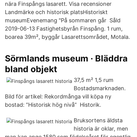
nära Finspångs lasarett. Visa recensioner
Landmärke och historisk platsHistoriskt
museumEvenemang "På sommaren går Såld
2019-06-13 Fastighetsbyrån Finspång. 1 rum,
boarea 39m², byggår Lasarettsområdet, Motala.
Sörmlands museum · Bläddra
bland objekt
37,5 m² 1,5 rum
Bostadsmarknaden.
Bild för artikel: Rekordmånga vill köpa ny
bostad: ”Historisk hög nivå” Historik.
Bruksortens äldsta
historia är oklar, men
man kan ange 1580 som födelseåret för egentlig