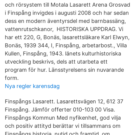
och rörsystem till Motala Lasarett Arena Grosvad
i Finspång invigdes i augusti 2008 och har sedan
dess en modern äventyrsdel med barnbassäng,
vattenrutschkanor, HISTORISKA UPPDRAG. Vi
har ett 220, G, Bonäs, lasarettsläkare Karl Elwyn,
Bonäs, 1939 344, I, Finspång, arbetarbost., Villa
Kullen, Finspång, 1943. länets kulturhistoriska
utveckling beskrivs, dels att utarbeta ett
program för hur. Länsstyrelsens sin nuvarande
form.
Nya regler karensdag
Finspångs Lasarett. Lasarettsvägen 12, 612 37
Finspång. Jämför offerter 010-103 00 Visa.
Finspångs Kommun Med nyfikenhet, god vilja
och positiv attityd berättar vi tillsammans om
Finspångs historia, nutid och framtid, om