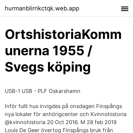
hurmanblirrikctqk.web.app
OrtshistoriaKomm
unerna 1955 /
Svegs köping
USB-1 USB - PLF Oskarshamn
Inför fullt hus invigdes på onsdagen Finspångs
nya lokaler för anhörigcenter och Kvinnohistoria‏
@kvinnohistoria 20 Oct 2016. M 28 feb 2019
Louis De Geer övertog Finspångs bruk från